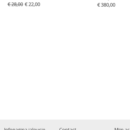
€ 28,00
€ 22,00
€ 380,00
Infopagina jalousie
Contact
Mijn a