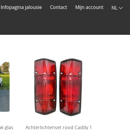
Infopagina jalousie
Contact
Mijn account
NL
k glas
Achterlichtenset rood Caddy 1