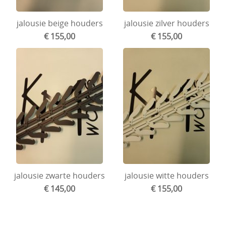
Ford
jalousie beige houders
jalousie zilver houders
Wartburg
€ 155,00
€ 155,00
Velgen en spoorverbreders
Goodies and gifts
Handleiding/vervangonderdelen jalousie
Honda
Mini
jalousie zwarte houders
jalousie witte houders
€ 145,00
€ 155,00