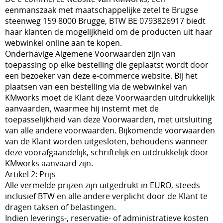
eenmanszaak met maatschappelijke zetel te Brugse
Volvo
steenweg 159 8000 Brugge, BTW BE 0793826917 biedt
haar klanten de mogelijkheid om de producten uit haar
Ford
webwinkel online aan te kopen.
Onderhavige Algemene Voorwaarden zijn van
Wartburg
toepassing op elke bestelling die geplaatst wordt door
Rims and spacers
een bezoeker van deze e-commerce website. Bij het
plaatsen van een bestelling via de webwinkel van
Goodies and gifts
KMworks moet de Klant deze Voorwaarden uitdrukkelijk
aanvaarden, waarmee hij instemt met de
Manual/spare partsrear blinds
toepasselijkheid van deze Voorwaarden, met uitsluiting
van alle andere voorwaarden. Bijkomende voorwaarden
Honda
van de Klant worden uitgesloten, behoudens wanneer
deze voorafgaandelijk, schriftelijk en uitdrukkelijk door
Mini
KMworks aanvaard zijn.
Artikel 2: Prijs
Alle vermelde prijzen zijn uitgedrukt in EURO, steeds
inclusief BTW en alle andere verplicht door de Klant te
dragen taksen of belastingen.
Indien leverings-, reservatie- of administratieve kosten