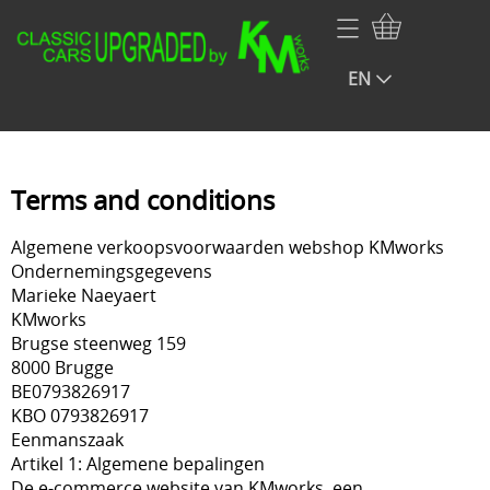
Home
EN
Webshop
Volkswagen
Contact
NOS VW Porsche Audi Parts
My account
Terms and conditions
Audi
Infopage rear blinds
Algemene verkoopsvoorwaarden webshop KMworks
Porsche
Ondernemingsgegevens
Marieke Naeyaert
Renault
KMworks
Brugse steenweg 159
BMW
8000 Brugge
BE0793826917
Mercedes
KBO 0793826917
Opel
Eenmanszaak
Artikel 1: Algemene bepalingen
Fiat
De e-commerce website van KMworks, een