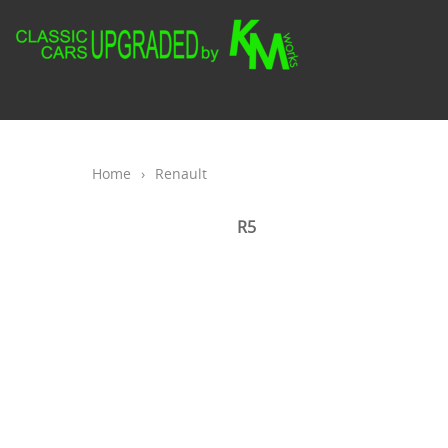
Home
›
Renault
R5