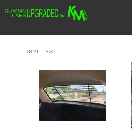
Home
›
Audi