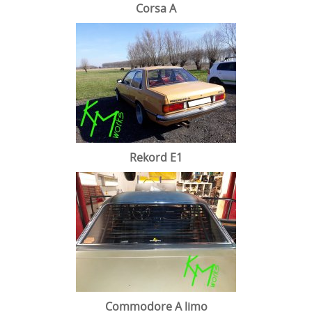
Corsa A
Ford
Wartburg
Velgen en spoorverbreders
Goodies and gifts
Handleiding/vervangonderdelen jalousie
Honda
Rekord E1
Mini
Commodore A limo