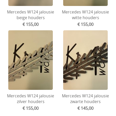
Ford
Mercedes W124 jalousie
Mercedes W124 jalousie
Wartburg
beige houders
witte houders
€ 155,00
€ 155,00
Velgen en spoorverbreders
Goodies and gifts
Handleiding/vervangonderdelen jalousie
Honda
Mini
Mercedes W124 jalousie
Mercedes W124 jalousie
zilver houders
zwarte houders
€ 155,00
€ 145,00