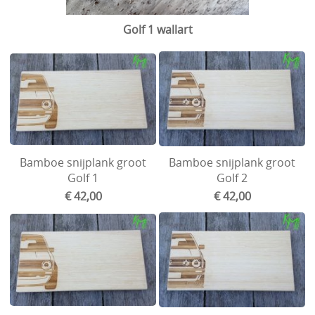
Ford
Golf 1 wallart
Wartburg
Velgen en spoorverbreders
Goodies and gifts
Handleiding/vervangonderdelen jalousie
Honda
Bamboe snijplank groot
Bamboe snijplank groot
Golf 1
Golf 2
Mini
€ 42,00
€ 42,00