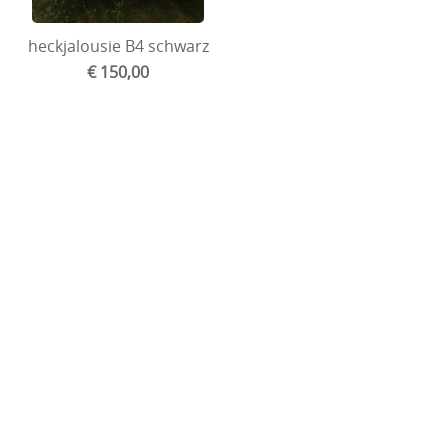
Volvo
heckjalousie B4 schwarz
Ford
€ 150,00
Wartburg
Felgen und spurverbreiterung
Goodies and gifts
Manual/ersatzteile jalousie
Honda
Mini