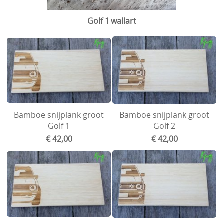
Ford
Golf 1 wallart
Wartburg
Velgen en spoorverbreders
Goodies and gifts
Handleiding/vervangonderdelen jalousie
Honda
Bamboe snijplank groot
Bamboe snijplank groot
Golf 1
Golf 2
Mini
€ 42,00
€ 42,00