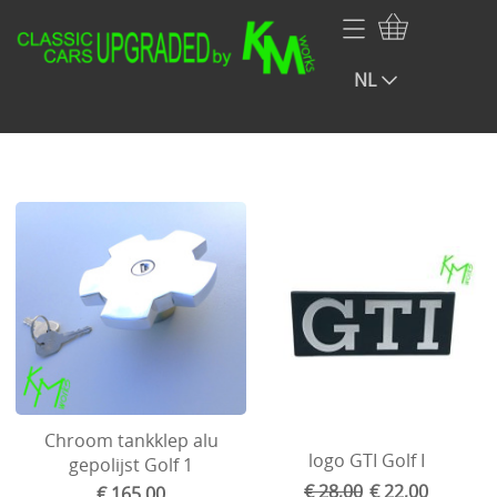
Webshop KMworks
Volkswagen
NL
Home
NOS VW Porsche Audi onderdelen
Infopagina jalousie
Audi
Contact
Porsche
Mijn account
Renault
BMW
Mercedes
Opel
Fiat
Chroom tankklep alu
logo GTI Golf I
gepolijst Golf 1
Volvo
€ 28,00
€ 22,00
€ 165,00