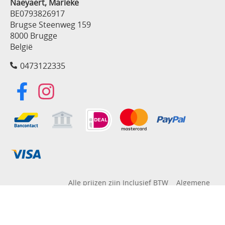
Naeyaert, Marieke
BE0793826917
Brugse Steenweg 159
8000 Brugge
België
0473122335
Alle prijzen zijn Inclusief BTW
Algemene
voorwaarden
Privacyverklaring
Powered by
Easy
Webshop