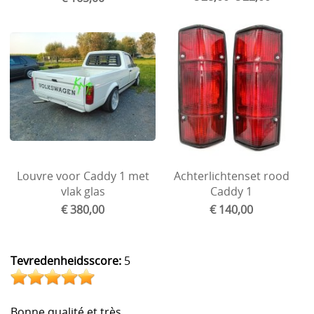
Ford
Wartburg
Velgen en spoorverbreders
Goodies and gifts
Handleiding/vervangonderdelen jalousie
Honda
Louvre voor Caddy 1 met
Achterlichtenset rood
Mini
vlak glas
Caddy 1
€ 380,00
€ 140,00
Tevredenheidsscore:
5
Bonne qualité et très