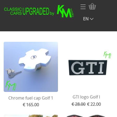
Home
EN
Webshop
Volkswagen
Contact
NOS VW Porsche Audi Parts
My account
Audi
Infopage rear blinds
Porsche
Renault
BMW
Mercedes
GTI logo Golf I
Chrome fuel cap Golf 1
€ 28.00
€ 22.00
Opel
€ 165.00
Fiat