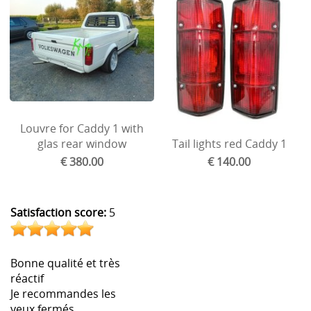
Volvo
Ford
Wartburg
Rims and spacers
Louvre for Caddy 1 with
Goodies and gifts
glas rear window
Tail lights red Caddy 1
Manual/spare partsrear blinds
€ 380.00
€ 140.00
Honda
Satisfaction score:
5
Mini
Bonne qualité et très
réactif
Je recommandes les
yeux fermés